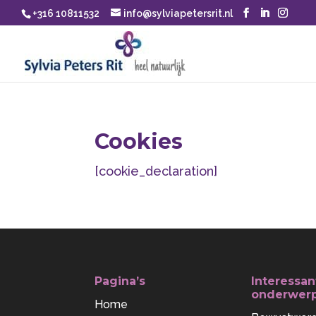
+316 10811532
info@sylviapetersrit.nl
Cookies
[cookie_declaration]
Pagina’s
Interessan
onderwer
Home