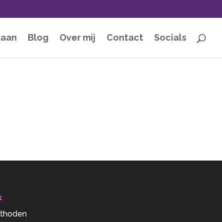
taan
Blog
Over mij
Contact
Socials
k
thoden