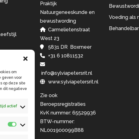
ing
Praktijk
Bewustword
Natuurgeneeskunde en
Voeding als 
bewustwording
Behandelbar
Carmelietenstraat
eefstijl
West 23
5831 DR Boxmeer
+31 6 10811532
ookies om
info@sylviapetersrit.nl
e geven voor
www.sylviapetersrit.nl
s op deze site
n dit negatieve
Zie ook
Beroepsregistraties
tijd actief
KvK nummer: 65529936
BTW-nummer:
Statistieken
NL001900099B88