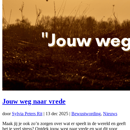
Jouw weg naar vrede
door
Sylvia Peters Rit
|
13 dec 2025
|
Bewustwording
,
Nieuws
Maak jij je ook zo’n zorgen over wat er speelt in de wereld en geeft
het je veel stress? Ontdek jouw weg naar vrede en wat dit voor