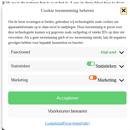
Kijk naar de natuur: het is wat het is. Lees in deze blog hoe je daar
gebruik van kunt maken om uit de herfstblues te komen naar
Cookie toestemming beheren
innerlijke rust.
Om de beste ervaringen te bieden, gebruiken wij technologieën zoals cookies om
lees meer...
apparaatinformatie op te slaan en/of te raadplegen. Door toestemming te geven voor
deze technologieën kunnen wij gegevens zoals surfgedrag of unieke ID's op deze site
verwerken. Als u geen toestemming geeft of uw toestemming intrekt, kan dit negatieve
gevolgen hebben voor bepaalde kenmerken en functies.
Functioneel
Altijd actief
Statistieken
Statistieken
Marketing
Marketing
Accepteren
Voorkeuren bewaren
Cookiebeleid
Privacybeleid
{title}