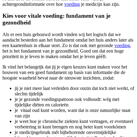
achtergrondinformatie over hoe
voeding
je medicijn kan zijn.
Kies voor vitale voeding: fundament van je
gezondheid
Als er een huis gebouwd wordt vinden wij het logisch dat we
aandacht besteden aan het fundament omdat het huis anders later als
een kaartenhuis in elkaar stort. Zo is dat ook met gezonde
voeding
,
het is het fundament van je gezondheid. Goed om dat een hoge
prioriteit in je leven te maken omdat het je leven gééft.
Ik vind het belangrijk dat jij je eigen keuzes kunt maken voor het
bouwen van een goed fundament op basis van informatie die de
hoogste waarheid bevat naar de nieuwste inzichten, zodat:
jij je niet meer laat verleiden door onzin dat toch niet werkt, of
slechts tijdelijk
je je gezonde voedingspatroon ook volhoudt: wég met
tijdelijke diëten en calorieën
je vitaal oud kunt worden, want dat is onze natuurlijke staat
van zijn
je weet hoe je chronische ziekten kunt vertragen, er eventueel
verbetering in kunt brengen en nog beter kunt voorkómen
je medicijngebruik mét bijbehorende onvermijdelijke