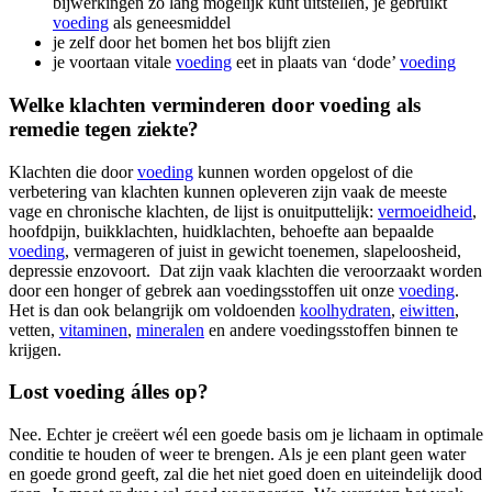
bijwerkingen zo lang mogelijk kunt uitstellen, je gebruikt
voeding
als geneesmiddel
je zelf door het bomen het bos blijft zien
je voortaan vitale
voeding
eet in plaats van ‘dode’
voeding
Welke klachten verminderen door voeding als
remedie tegen ziekte?
Klachten die door
voeding
kunnen worden opgelost of die
verbetering van klachten kunnen opleveren zijn vaak de meeste
vage en chronische klachten, de lijst is onuitputtelijk:
vermoeidheid
,
hoofdpijn, buikklachten, huidklachten, behoefte aan bepaalde
voeding
, vermageren of juist in gewicht toenemen, slapeloosheid,
depressie enzovoort. Dat zijn vaak klachten die veroorzaakt worden
door een honger of gebrek aan voedingsstoffen uit onze
voeding
.
Het is dan ook belangrijk om voldoenden
koolhydraten
,
eiwitten
,
vetten,
vitaminen
,
mineralen
en andere voedingsstoffen binnen te
krijgen.
Lost voeding álles op?
Nee. Echter je creëert wél een goede basis om je lichaam in optimale
conditie te houden of weer te brengen. Als je een plant geen water
en goede grond geeft, zal die het niet goed doen en uiteindelijk dood