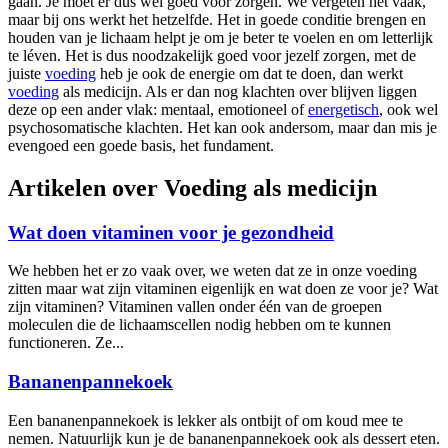
gaan. Je moet er dus wel goed voor zorgen. We vergeten het vaak,
maar bij ons werkt het hetzelfde. Het in goede conditie brengen en
houden van je lichaam helpt je om je beter te voelen en om letterlijk
te léven. Het is dus noodzakelijk goed voor jezelf zorgen, met de
juiste
voeding
heb je ook de energie om dat te doen, dan werkt
voeding
als medicijn. Als er dan nog klachten over blijven liggen
deze op een ander vlak: mentaal, emotioneel of
energetisch
, ook wel
psychosomatische klachten. Het kan ook andersom, maar dan mis je
evengoed een goede basis, het fundament.
Artikelen over Voeding als medicijn
Wat doen vitaminen voor je gezondheid
We hebben het er zo vaak over, we weten dat ze in onze voeding
zitten maar wat zijn vitaminen eigenlijk en wat doen ze voor je? Wat
zijn vitaminen? Vitaminen vallen onder één van de groepen
moleculen die de lichaamscellen nodig hebben om te kunnen
functioneren. Ze...
Bananenpannekoek
Een bananenpannekoek is lekker als ontbijt of om koud mee te
nemen. Natuurlijk kun je de bananenpannekoek ook als dessert eten.