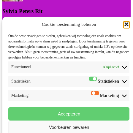
Sylvia Peters Rit
Praktijk Natuurgeneeskunde & Bewustwording
Cookie toestemming beheren
I will be back soon
Om de beste ervaringen te bieden, gebruiken wij technologieën zoals cookies om
apparaatinformatie op te slaan en/of te raadplegen. Door toestemming te geven voor
deze technologieën kunnen wij gegevens zoals surfgedrag of unieke ID's op deze site
verwerken. Als u geen toestemming geeft of uw toestemming intrekt, kan dit negatieve
Hallo 👋
gevolgen hebben voor bepaalde kenmerken en functies.
Waarmee kan ik je helpen?
Start Chat met Sylvia:
Functioneel
Altijd actief
Statistieken
Statistieken
Marketing
Marketing
Accepteren
Voorkeuren bewaren