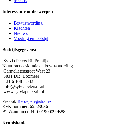
Socials
Interessante onderwerpen
Bewustwording
Klachten
Nieuws
Voeding en leefstijl
Bedrijfsgegevens:
Sylvia Peters Rit Praktijk
Natuurgeneeskunde en bewustwording
Carmelietenstraat West 23
5831 DR Boxmeer
+31 6 10811532
info@sylviapetersrit.nl
www.sylviapetersrit.nl
Zie ook
Beroepsregistraties
KvK nummer: 65529936
BTW-nummer: NL001900099B88
Kennisbank