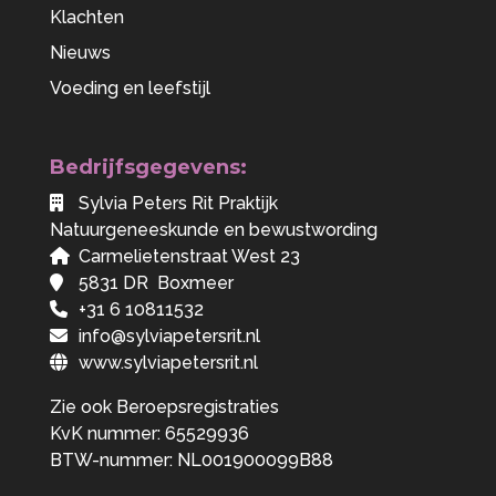
Klachten
Nieuws
Voeding en leefstijl
Bedrijfsgegevens:
Sylvia Peters Rit Praktijk
Natuurgeneeskunde en bewustwording
Carmelietenstraat West 23
5831 DR Boxmeer
+31 6 10811532
info@sylviapetersrit.nl
www.sylviapetersrit.nl
Zie ook
Beroepsregistraties
KvK nummer: 65529936
BTW-nummer: NL001900099B88