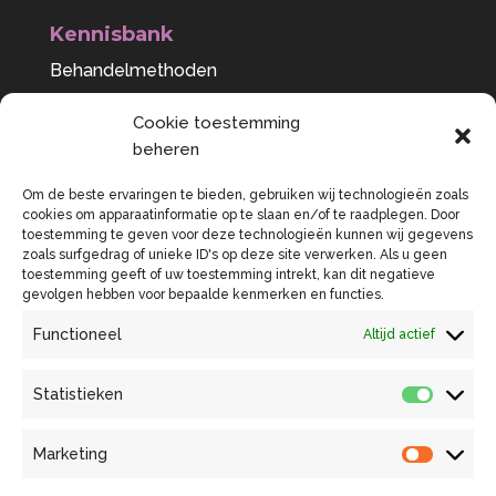
Kennisbank
Behandelmethoden
Bewustwording
Cookie toestemming
Voeding als medicijn
beheren
Behandelbare klachten
Om de beste ervaringen te bieden, gebruiken wij technologieën zoals
cookies om apparaatinformatie op te slaan en/of te raadplegen. Door
toestemming te geven voor deze technologieën kunnen wij gegevens
zoals surfgedrag of unieke ID's op deze site verwerken. Als u geen
toestemming geeft of uw toestemming intrekt, kan dit negatieve
gevolgen hebben voor bepaalde kenmerken en functies.
Functioneel
Altijd actief
Praktijkflyer
Statistieken
Behandelovereenkomst en tarieven
Statist
Beroepsregistraties
Klachtenregeling
Privacybeleid
Prestatiecodes
Marketing
Marketi
Algemene voorwaarden
Disclaimer