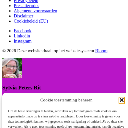
Privacybeleid
Prestatiecodes
Algemene voorwaarden
Disclaimer
Cookiebeleid (EU)
Facebook
Linkedin
Instagram
© 2026 Deze website draait op het websitesysteem
Bloom
Sylvia Peters Rit
Praktijk Natuurgeneeskunde & Bewustwording
Cookie toestemming beheren
I will be back soon
Om de beste ervaringen te bieden, gebruiken wij technologieën zoals cookies om
apparaatinformatie op te slaan en/of te raadplegen. Door toestemming te geven voor
deze technologieën kunnen wij gegevens zoals surfgedrag of unieke ID's op deze site
verwerken. Als u geen toestemming geeft of uw toestemming intrekt, kan dit negatieve