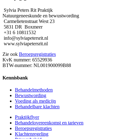
Sylvia Peters Rit Praktijk
Natuurgeneeskunde en bewustwording
Carmelietenstraat West 23
5831 DR Boxmeer
+31 6 10811532
info@sylviapetersrit.nl
www.sylviapetersrit.nl
Zie ook
Beroepsregistraties
KvK nummer: 65529936
BTW-nummer: NL001900099B88
Kennisbank
Behandelmethoden
Bewustwording
Voeding als medicijn
Behandelbare klachten
Praktijkflyer
Behandelovereenkomst en tarieven
Beroepsregistraties
Klachtenregeling