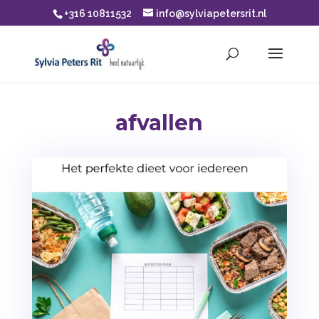
+316 10811532
info@sylviapetersrit.nl
afvallen