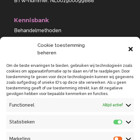
BTW-nummer: NL001900099B88
Kennisbank
Behandelmethoden
Bewustwording
Cookie toestemming
Voeding als medicijn
beheren
Behandelbare klachten
Om de beste ervaringen te bieden, gebruiken wij technologieën zoals
cookies om apparaatinformatie op te slaan en/of te raadplegen. Door
toestemming te geven voor deze technologieën kunnen wij gegevens
zoals surfgedrag of unieke ID's op deze site verwerken. Als u geen
toestemming geeft of uw toestemming intrekt, kan dit negatieve
gevolgen hebben voor bepaalde kenmerken en functies.
Functioneel
Altijd actief
Praktijkflyer
Statistieken
Behandelovereenkomst en tarieven
Statist
Beroepsregistraties
Klachtenregeling
Privacybeleid
Prestatiecodes
Marketing