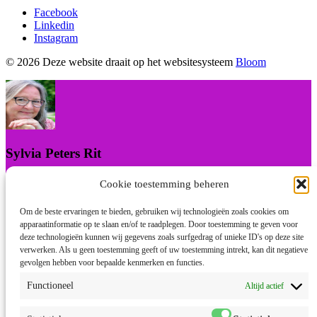
Facebook
Linkedin
Instagram
© 2026 Deze website draait op het websitesysteem
Bloom
Sylvia Peters Rit
Praktijk Natuurgeneeskunde & Bewustwording
Cookie toestemming beheren
I will be back soon
Om de beste ervaringen te bieden, gebruiken wij technologieën zoals cookies om
apparaatinformatie op te slaan en/of te raadplegen. Door toestemming te geven voor
deze technologieën kunnen wij gegevens zoals surfgedrag of unieke ID's op deze site
verwerken. Als u geen toestemming geeft of uw toestemming intrekt, kan dit negatieve
Hallo 👋
gevolgen hebben voor bepaalde kenmerken en functies.
Waarmee kan ik je helpen?
Start Chat met Sylvia:
Functioneel
Altijd actief