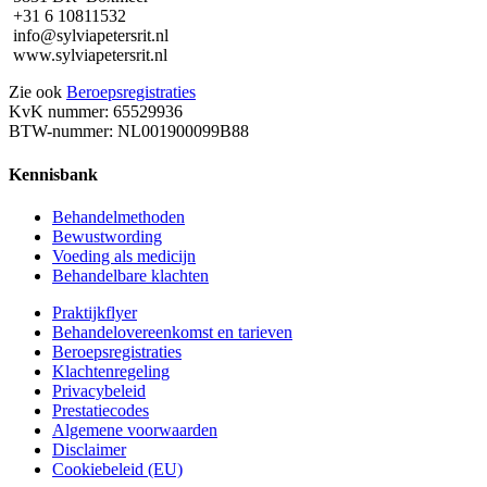
+31 6 10811532
info@sylviapetersrit.nl
www.sylviapetersrit.nl
Zie ook
Beroepsregistraties
KvK nummer: 65529936
BTW-nummer: NL001900099B88
Kennisbank
Behandelmethoden
Bewustwording
Voeding als medicijn
Behandelbare klachten
Praktijkflyer
Behandelovereenkomst en tarieven
Beroepsregistraties
Klachtenregeling
Privacybeleid
Prestatiecodes
Algemene voorwaarden
Disclaimer
Cookiebeleid (EU)