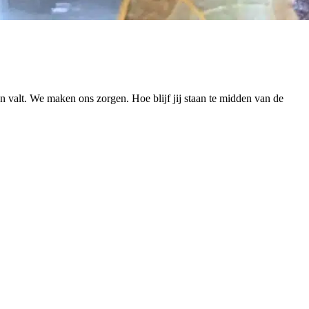
en valt. We maken ons zorgen. Hoe blijf jij staan te midden van de