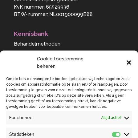
KvK nummer: 65529936
BTW-nummer: NL001900099B88
Kennisbank
Behandelmethoden
Bewustwording
Cookie toestemming
Voeding als medicijn
beheren
Behandelbare klachten
Om de beste ervaringen te bieden, gebruiken wij technologieën zoals
cookies om apparaatinformatie op te slaan en/of te raadplegen. Door
toestemming te geven voor deze technologieën kunnen wij gegevens
zoals surfgedrag of unieke ID's op deze site verwerken. Als u geen
toestemming geeft of uw toestemming intrekt, kan dit negatieve
gevolgen hebben voor bepaalde kenmerken en functies.
Functioneel
Altijd actief
Praktijkflyer
Behandelovereenkomst en tarieven
Statistieken
Statist