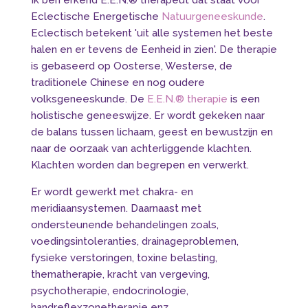
Ik ben erkend E.E.N.® therapeut dat staat voor
Eclectische Energetische
Natuurgeneeskunde
.
Eclectisch betekent 'uit alle systemen het beste
halen en er tevens de Eenheid in zien'. De therapie
is gebaseerd op Oosterse, Westerse, de
traditionele Chinese en nog oudere
volksgeneeskunde. De
E.E.N.® therapie
is een
holistische geneeswijze. Er wordt gekeken naar
de balans tussen lichaam, geest en bewustzijn en
naar de oorzaak van achterliggende klachten.
Klachten worden dan begrepen en verwerkt.
Er wordt gewerkt met chakra- en
meridiaansystemen. Daarnaast met
ondersteunende behandelingen zoals,
voedingsintoleranties, drainageproblemen,
fysieke verstoringen, toxine belasting,
thematherapie, kracht van vergeving,
psychotherapie, endocrinologie,
handreflexzonetherapie enz.