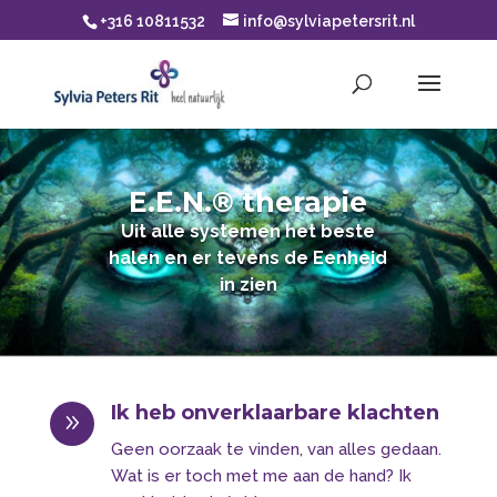
+316 10811532
info@sylviapetersrit.nl
E.E.N.® therapie
Uit alle systemen het beste
halen en er tevens de Eenheid
in zien
Ik heb onverklaarbare klachten
9
Geen oorzaak te vinden, van alles gedaan.
Wat is er toch met me aan de hand? Ik