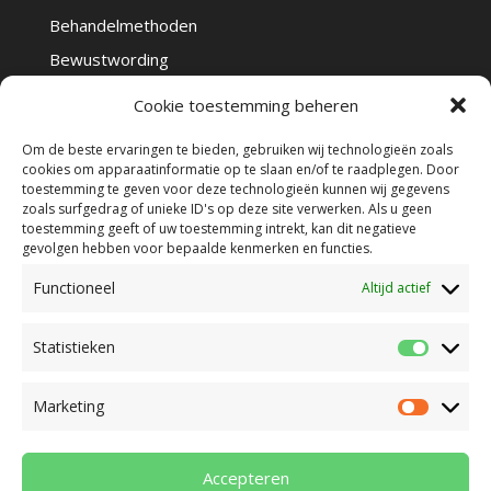
Behandelmethoden
Bewustwording
Voeding als medicijn
Cookie toestemming beheren
Behandelbare klachten
Om de beste ervaringen te bieden, gebruiken wij technologieën zoals
cookies om apparaatinformatie op te slaan en/of te raadplegen. Door
toestemming te geven voor deze technologieën kunnen wij gegevens
zoals surfgedrag of unieke ID's op deze site verwerken. Als u geen
toestemming geeft of uw toestemming intrekt, kan dit negatieve
gevolgen hebben voor bepaalde kenmerken en functies.
Functioneel
Altijd actief
Praktijkflyer
Behandelovereenkomst en tarieven
Statistieken
Statisti
Beroepsregistraties
Klachtenregeling
Privacybeleid
Prestatiecodes
Marketing
Marketi
Algemene voorwaarden
Disclaimer
Cookiebeleid (EU)
Accepteren