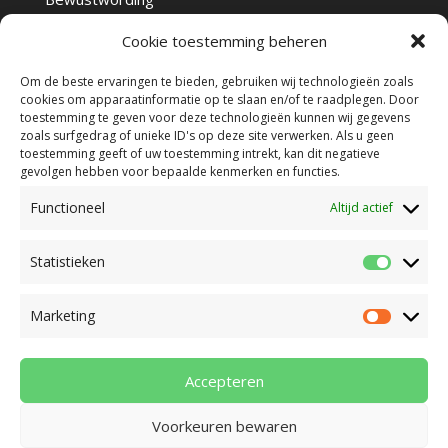
Voeding als medicijn
Cookie toestemming beheren
Behandelbare klachten
Om de beste ervaringen te bieden, gebruiken wij technologieën zoals
cookies om apparaatinformatie op te slaan en/of te raadplegen. Door
toestemming te geven voor deze technologieën kunnen wij gegevens
zoals surfgedrag of unieke ID's op deze site verwerken. Als u geen
toestemming geeft of uw toestemming intrekt, kan dit negatieve
gevolgen hebben voor bepaalde kenmerken en functies.
Functioneel
Altijd actief
Praktijkflyer
Behandelovereenkomst en tarieven
Statistieken
Statisti
Beroepsregistraties
Klachtenregeling
Privacybeleid
Prestatiecodes
Marketing
Marketi
Algemene voorwaarden
Disclaimer
Cookiebeleid (EU)
Accepteren
Voorkeuren bewaren
© 2026 Deze website draait op het