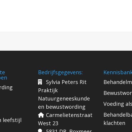
te
Bedrijfsgegevens:
Kennisban
pen
Sylvia Peters Rit
Behandelm
rding
Praktijk
Bewustwor
Natuurgeneeskunde
Voeding al
en bewustwording
Behandelb
Carmelietenstraat
leefstijl
klachten
West 23
5831 DR Boxmeer