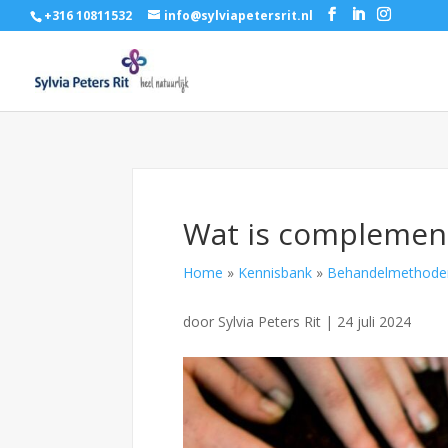
+316 10811532
info@sylviapetersrit.nl
Wat is complement
Home
»
Kennisbank
»
Behandelmethode
door
Sylvia Peters Rit
|
24 juli 2024