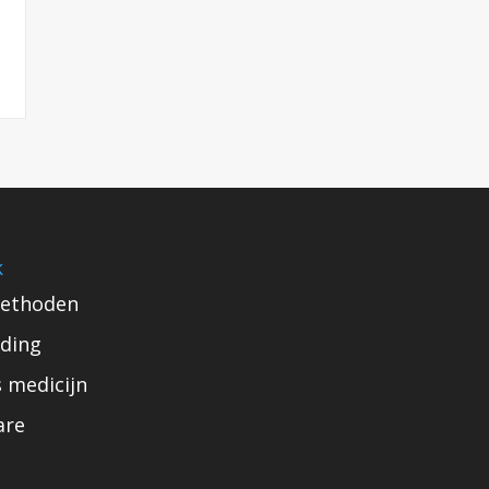
k
ethoden
ding
s medicijn
are