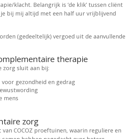
pie/klacht. Belangrijk is ‘de klik’ tussen cliënt
e bij mij altijd met een half uur vrijblijvend
den (gedeeltelijk) vergoed uit de aanvullende
complementaire therapie
org sluit aan bij:
rg voor gezondheid en gedrag
 bewustwording
le mens
e
taire zorg
at van COCOZ proeftuinen, waarin reguliere en
s samen hebben nagedacht over betere