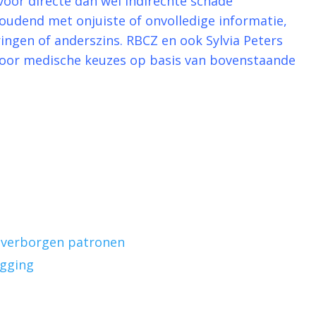
voor directe dan wel indirechte schade
houdend met onjuiste of onvolledige informatie,
ingen of anderszins. RBCZ en ook Sylvia Peters
k voor medische keuzes op basis van bovenstaande
in verborgen patronen
egging