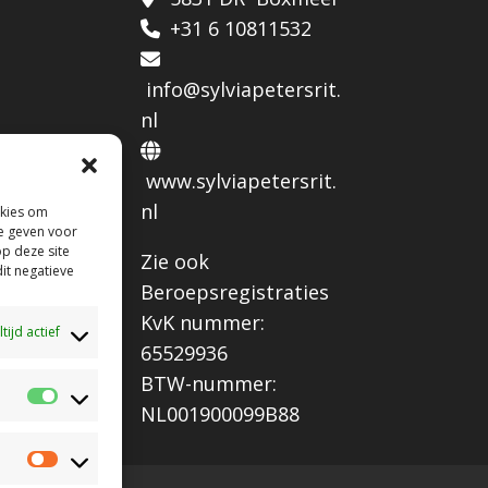
+31 6 10811532
info@sylviapetersrit.
nl
www.sylviapetersrit.
nl
okies om
e geven voor
op deze site
Zie ook
it negatieve
Beroepsregistraties
KvK nummer:
ltijd actief
65529936
BTW-nummer:
Statistieken
NL001900099B88
Marketing